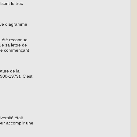
isent le truc
. Ce diagramme
a été reconnue
ue sa lettre de
mme commençant
ture de la
1900-1979). C’est
ersité était
our accomplir une