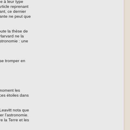
e à leur type
rticle reprenant
ant, ce dernier
iante ne peut que
ute la thèse de
Harvard ne la
stronomie : une
 se tromper en
 moment les
 ces étoiles dans
Leavitt nota que
er l’astronomie.
e la Terre et les