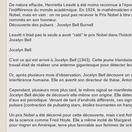
De nature effacée, Henrietta Leavitt a été moins reconnue à l’ép
l’indifférence du monde académique. En 1924, le mathématicien su
Nobel, mais en vain : on ne peut pas recevoir le Prix Nobel à titre
nommés en son honneur.
Découverte des pulsars : Jocelyn Bell Burnell
Leavitt n’était pas la seule a avoir “raté” le prix Nobel dans l’histo
Jocelyn Bell
Jocelyn Bell
C’est ce qui est arrivé à Jocelyn Bell (1943). Cette jeune Irlanda
travail était de réaliser une antenne gigantesque pour détecter 
Or, après plusieurs mois d’observation, Jocelyn Bell découvre un si
interférence humaine. Elle en avertit son directeur de thèse, Ant
Cependant, plusieurs mois plus tard, le même signal se manifest
Jocelyn Bell décide de découvrir elle-même son origine. Elle déte
d’eux est périodique. Venant de tant d’endroits différents, ces sig
pulsars (contraction de pulsating stars, étoiles tournantes en franç
Un prix Nobel a été décerné pour cette découverte, mais c’est Ant
de la science comme Fred Hoyle. Elle a même incité de Margaret 
pour migrer en Amérique, terre plus favorable aux femmes de sci