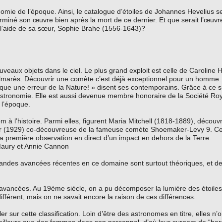
nomie de l’époque. Ainsi, le catalogue d’étoiles de Johannes Hevelius s
erminé son œuvre bien après la mort de ce dernier. Et que serait l’œuv
ns l’aide de sa sœur, Sophie Brahe (1556-1643)?
ux objets dans le ciel. Le plus grand exploit est celle de Caroline 
lmarès. Découvrir une comète c’est déjà exceptionnel pour un homme. A
que une erreur de la Nature! » disent ses contemporains. Grâce à ce s
astronomie. Elle est aussi devenue membre honoraire de la Société Ro
 l’époque.
 l’histoire. Parmi elles, figurent Maria Mitchell (1818-1889), découv
er (1929) co-découvreuse de la fameuse comète Shoemaker-Levy 9. Ce
 la première observation en direct d’un impact en dehors de la Terre.
 Maury et Annie Cannon
 grandes avancées récentes en ce domaine sont surtout théoriques, et 
es avancées. Au 19ème siècle, on a pu décomposer la lumière des étoiles
différent, mais on ne savait encore la raison de ces différences.
 sur cette classification. Loin d’être des astronomes en titre, elles n’