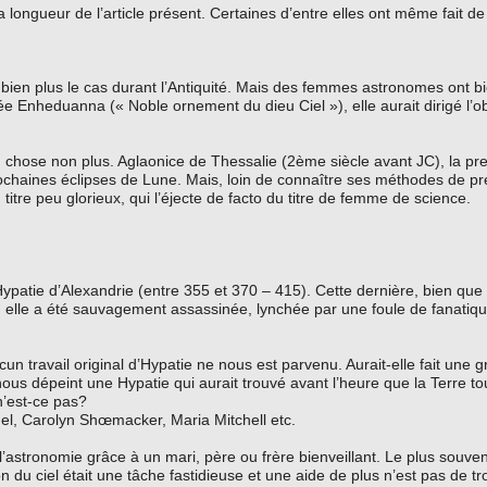
a longueur de l’article présent. Certaines d’entre elles ont même fait d
ien plus le cas durant l’Antiquité. Mais des femmes astronomes ont bi
 Enheduanna (« Noble ornement du dieu Ciel »), elle aurait dirigé l’ob
 chose non plus. Aglaonice de Thessalie (2ème siècle avant JC), la p
ochaines éclipses de Lune. Mais, loin de connaître ses méthodes de pré
itre peu glorieux, qui l’éjecte de facto du titre de femme de science.
ypatie d’Alexandrie (entre 355 et 370 – 415). Cette dernière, bien que 
ue : elle a été sauvagement assassinée, lynchée par une foule de fanatiq
ucun travail original d’Hypatie ne nous est parvenu. Aurait-elle fait une
s dépeint une Hypatie qui aurait trouvé avant l’heure que la Terre to
n’est-ce pas?
el, Carolyn Shœmacker, Maria Mitchell etc.
’astronomie grâce à un mari, père ou frère bienveillant. Le plus souvent
du ciel était une tâche fastidieuse et une aide de plus n’est pas de tr