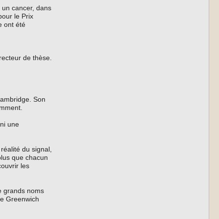
à un cancer, dans
our le Prix
e ont été
directeur de thèse.
 Cambridge. Son
cemment.
 ni une
éalité du signal,
 plus que chacun
ouvrir les
 de grands noms
 de Greenwich