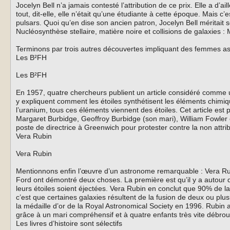
Jocelyn Bell n’a jamais contesté l’attribution de ce prix. Elle a 
tout, dit-elle, elle n’était qu’une étudiante à cette époque. Mais c
pulsars. Quoi qu’en dise son ancien patron, Jocelyn Bell méritait s
Nucléosynthèse stellaire, matière noire et collisions de galaxies 
Terminons par trois autres découvertes impliquant des femmes as
Les B²FH
Les B²FH
En 1957, quatre chercheurs publient un article considéré comme u
y expliquent comment les étoiles synthétisent les éléments chimiq
l’uranium, tous ces éléments viennent des étoiles. Cet article e
Margaret Burbidge, Geoffroy Burbidge (son mari), William Fowler
poste de directrice à Greenwich pour protester contre la non attrib
Vera Rubin
Vera Rubin
Mentionnons enfin l’œuvre d’un astronome remarquable : Vera Rubi
Ford ont démontré deux choses. La première est qu’il y a autour d
leurs étoiles soient éjectées. Vera Rubin en conclut que 90% de la
c’est que certaines galaxies résultent de la fusion de deux ou plu
la médaille d’or de la Royal Astronomical Society en 1996. Rubin a
grâce à un mari compréhensif et à quatre enfants très vite débrou
Les livres d’histoire sont sélectifs