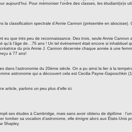
ur aujourd’hui. Pour mémoriser l’ordre des classes, les étudiant(e)s util
ns la classification spectrale d’Annie Cannon (présentée en abscisse)
ont eu que très peu de reconnaissance. Des trois, seule Annie Cannon 
sité qu’à l’âge de…75 ans ! Un tel événement était encore si inhabituel q
a créatrice du prix Annie J. Cannon décernée chaque année à une fe
 reçu à 77 ans!
 dans l’astronomie du 20ème siècle. On a pu ainsi la lier à la tempéra
La femme astronome qui a découvert cela est Cecilia Payne-Gaposchkin (
rticle, parlons un peu plus d’elle ici.
mpli ses études à Cambridge, mais sans avoir obtenu de diplôme : l’univ
er tomber sa vocation d’astronome, elle émigre alors aux États-Unis p
ow Shapley.