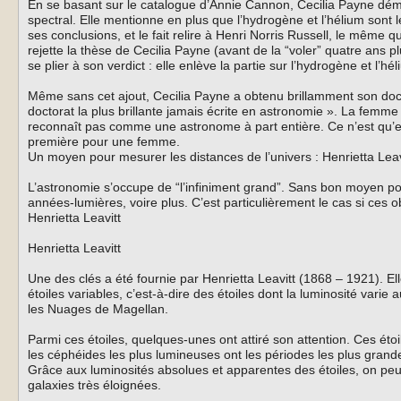
En se basant sur le catalogue d’Annie Cannon, Cecilia Payne démon
spectral. Elle mentionne en plus que l’hydrogène et l’hélium sont l
ses conclusions, et le fait relire à Henri Norris Russell, le même
rejette la thèse de Cecilia Payne (avant de la “voler” quatre ans 
se plier à son verdict : elle enlève la partie sur l’hydrogène et l’h
Même sans cet ajout, Cecilia Payne a obtenu brillamment son do
doctorat la plus brillante jamais écrite en astronomie ». La femme
reconnaît pas comme une astronome à part entière. Ce n’est qu’e
première pour une femme.
Un moyen pour mesurer les distances de l’univers : Henrietta Leav
L’astronomie s’occupe de “l’infiniment grand”. Sans bon moyen pou
années-lumières, voire plus. C’est particulièrement le cas si ces o
Henrietta Leavitt
Henrietta Leavitt
Une des clés a été fournie par Henrietta Leavitt (1868 – 1921). E
étoiles variables, c’est-à-dire des étoiles dont la luminosité varie
les Nuages de Magellan.
Parmi ces étoiles, quelques-unes ont attiré son attention. Ces éto
les céphéides les plus lumineuses ont les périodes les plus grande
Grâce aux luminosités absolues et apparentes des étoiles, on peut,
galaxies très éloignées.