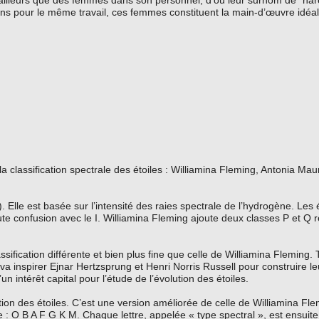
d’ailleurs que des femmes dans son personnel, d’où leur surnom de “har
ns pour le même travail, ces femmes constituent la main-d’œuvre idéal
la classification spectrale des étoiles : Williamina Fleming, Antonia Mau
 Elle est basée sur l’intensité des raies spectrale de l’hydrogène. Les 
oute confusion avec le I. Williamina Fleming ajoute deux classes P et Q
ification différente et bien plus fine que celle de Williamina Fleming.
qui va inspirer Ejnar Hertzsprung et Henri Norris Russell pour construire l
intérêt capital pour l’étude de l’évolution des étoiles.
ion des étoiles. C’est une version améliorée de celle de Williamina Fl
e : O B A F G K M. Chaque lettre, appelée « type spectral », est ensuit