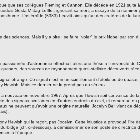
oque que ses collègues Fleming et Cannon. Elle décéde en 1921 suite 
édois Gösta Mittag-Leffler, ignorant sa mort, a essayé de la nominer p
 posthume. L’astéroïde (5383) Leavitt ainsi qu’un des cratères de la lun
ire des sciences. Mais il y a pire : se faire “voler” le prix Nobel par son 
ise passionnée d’astronomie effectuait alors une thèse à l’université de
les quasars, des sources de rayonnement quasi-stellaire découverts ré
gnal étrange. Ce signal n’est ni un scintillement d’étoile ou de quasar,
ony Hewish. Mais ce dernier ne la prend pas au sérieux.
e à nouveau en novembre 1967. Après que Hewish soit convaincu de la r
cte des signaux similaires en d’autres endroits du ciel, et remarque en
naux ne peuvent qu’avoir une origine naturelle. Jocelyn Bell vient de déc
ais).
ony Hewish qui le reçoit, pas Jocelyn. Cette injustice a provoqué l’ire
Burbidge (cfr. ci-dessous), à démissionner de son poste de directrice
ences à l’époque.