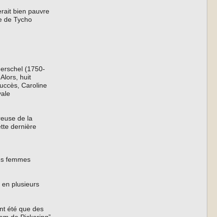
erait bien pauvre
re de Tycho
Herschel (1750-
lors, huit
uccès, Caroline
yale
reuse de la
tte dernière
des femmes
 en plusieurs
ont été que des