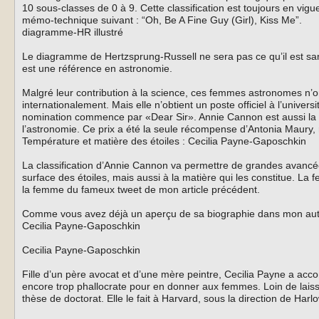
10 sous-classes de 0 à 9. Cette classification est toujours en vigue
mémo-technique suivant : “Oh, Be A Fine Guy (Girl), Kiss Me”.
diagramme-HR illustré
Le diagramme de Hertzsprung-Russell ne sera pas ce qu’il est sa
est une référence en astronomie.
Malgré leur contribution à la science, ces femmes astronomes n’
internationalement. Mais elle n’obtient un poste officiel à l’univer
nomination commence par «Dear Sir». Annie Cannon est aussi l
l’astronomie. Ce prix a été la seule récompense d’Antonia Maury,
Température et matière des étoiles : Cecilia Payne-Gaposchkin
La classification d’Annie Cannon va permettre de grandes avancées
surface des étoiles, mais aussi à la matière qui les constitue. 
la femme du fameux tweet de mon article précédent.
Comme vous avez déjà un aperçu de sa biographie dans mon autre a
Cecilia Payne-Gaposchkin
Cecilia Payne-Gaposchkin
Fille d’un père avocat et d’une mère peintre, Cecilia Payne a acco
encore trop phallocrate pour en donner aux femmes. Loin de laiss
thèse de doctorat. Elle le fait à Harvard, sous la direction de Harl