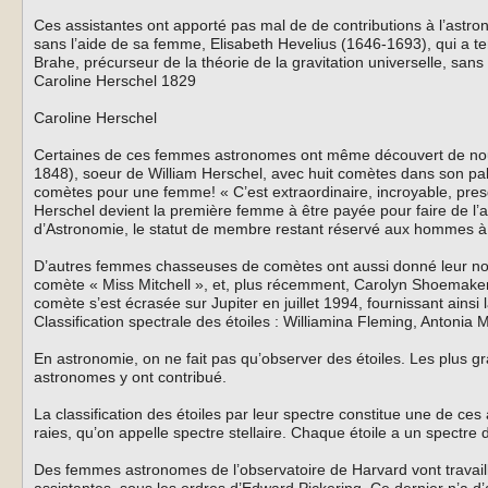
Ces assistantes ont apporté pas mal de de contributions à l’astro
sans l’aide de sa femme, Elisabeth Hevelius (1646-1693), qui a t
Brahe, précurseur de la théorie de la gravitation universelle, sa
Caroline Herschel 1829
Caroline Herschel
Certaines de ces femmes astronomes ont même découvert de nouvea
1848), soeur de William Herschel, avec huit comètes dans son pa
comètes pour une femme! « C’est extraordinaire, incroyable, pres
Herschel devient la première femme à être payée pour faire de l’
d’Astronomie, le statut de membre restant réservé aux hommes à
D’autres femmes chasseuses de comètes ont aussi donné leur nom à
comète « Miss Mitchell », et, plus récemment, Carolyn Shoemak
comète s’est écrasée sur Jupiter en juillet 1994, fournissant ainsi
Classification spectrale des étoiles : Williamina Fleming, Antonia
En astronomie, on ne fait pas qu’observer des étoiles. Les plus
astronomes y ont contribué.
La classification des étoiles par leur spectre constitue une de c
raies, qu’on appelle spectre stellaire. Chaque étoile a un spectre 
Des femmes astronomes de l’observatoire de Harvard vont travailler