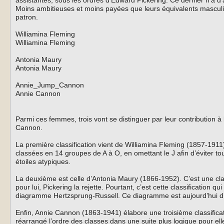
assistantes, sous les ordres d’Edward Pickering. Ce dernier n’a 
Moins ambitieuses et moins payées que leurs équivalents masculi
patron.
Williamina Fleming
Williamina Fleming
Antonia Maury
Antonia Maury
Annie_Jump_Cannon
Annie Cannon
Parmi ces femmes, trois vont se distinguer par leur contribution à 
Cannon.
La première classification vient de Williamina Fleming (1857-1911).
classées en 14 groupes de A à O, en omettant le J afin d’éviter t
étoiles atypiques.
La deuxième est celle d’Antonia Maury (1866-1952). C’est une class
pour lui, Pickering la rejette. Pourtant, c’est cette classification 
diagramme Hertzsprung-Russell. Ce diagramme est aujourd’hui d’un 
Enfin, Annie Cannon (1863-1941) élabore une troisième classificat
réarrangé l’ordre des classes dans une suite plus logique pour ell