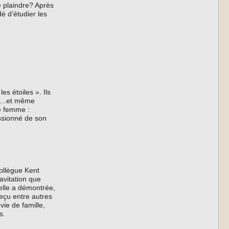
e plaindre? Après
dé d’étudier les
s étoiles ». Ils
fer…et même
e femme :
ssionné de son
ollègue Kent
avitation que
’elle a démontrée,
reçu entre autres
ie de famille,
s.