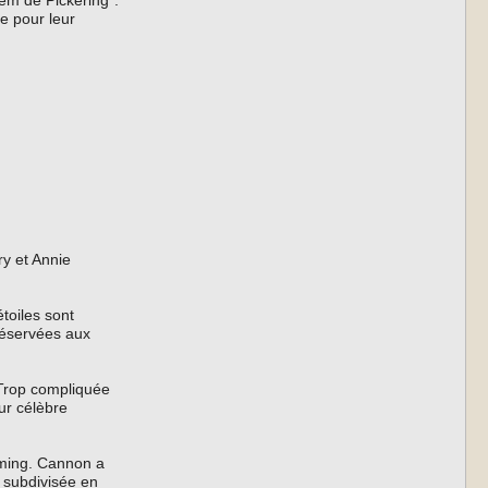
em de Pickering”.
e pour leur
ry et Annie
étoiles sont
 réservées aux
 Trop compliquée
eur célèbre
eming. Cannon a
e subdivisée en