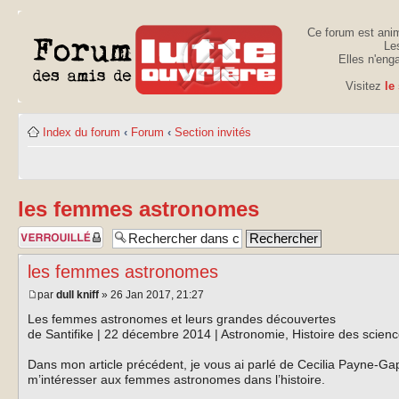
Ce forum est anim
Les
Elles n'eng
Visitez
le
Index du forum
‹
Forum
‹
Section invités
les femmes astronomes
Sujet verrouillé
les femmes astronomes
par
dull kniff
» 26 Jan 2017, 21:27
Les femmes astronomes et leurs grandes découvertes
de Santifike | 22 décembre 2014 | Astronomie, Histoire des scien
Dans mon article précédent, je vous ai parlé de Cecilia Payne-G
m’intéresser aux femmes astronomes dans l’histoire.