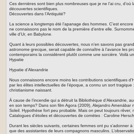
Ces dernières sont bien plus nombreuses que je ne l’ai cru, d’où l
découvertes scientifiques.
Découvertes dans l’Antiquité?
La science a longtemps été l’apanage des hommes. C’est encore b
ne connaissons pas le nom de la première d’entre elle. Surnommée
ville d’Ur, en Babylone.
Quant à leurs possibles découvertes, nous n’en savons pas grand
astronome grecque, serait capable de connaître à l’avance les pr
contemporains la considèrent plutôt comme une sorcière. Voilà un t
Hypatie
Hypatie d’Alexandrie
Nous connaissons encore moins les contributions scientifiques d’H
par les élites intellectuelles de l’époque, a connu un sort tragiq
christianisme naissant.
À cause de l’incendie qui a détruit la Bibliothèque d’Alexandrie, a
en son temps? Dans son film Agora (2009), Alejandro Amenábar nou
Soleil. Hypothèse fort peu probable. Mais on peut toujours rêver, 
Catalogues d’étoiles et découvertes de comètes : Caroline Hersch
Durant les siècles suivants, certaines femmes ont pu s’adonner à l
que des assistantes de leurs compagnons masculins. L’observation 