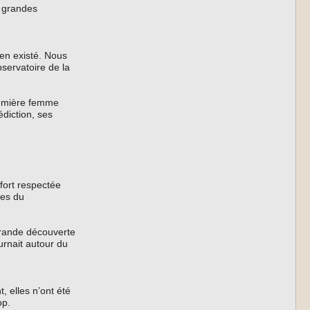
e grandes
en existé. Nous
servatoire de la
remière femme
diction, ses
fort respectée
ues du
 grande découverte
urnait autour du
, elles n’ont été
op.