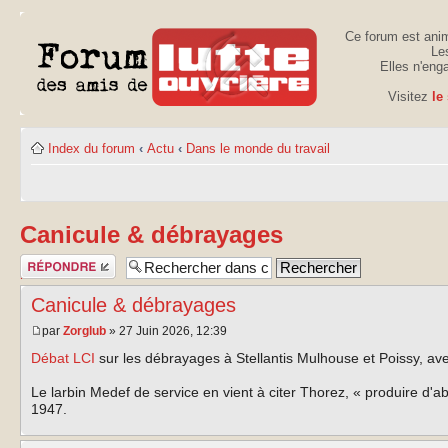
Ce forum est anim
Les
Elles n'eng
Visitez
le
Index du forum
‹
Actu
‹
Dans le monde du travail
Canicule & débrayages
Publier une
réponse
Canicule & débrayages
par
Zorglub
» 27 Juin 2026, 12:39
Débat LCI
sur les débrayages à Stellantis Mulhouse et Poissy, av
Le larbin Medef de service en vient à citer Thorez, « produire d'
1947.