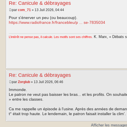
Re: Canicule & débrayages
par
com_71
» 13 Juil 2026, 04:44
Pour s'énerver un peu (ou beaucoup).
https://www.radiofrance.fr/francebleu/p ... se-7835034
K. Marx, « Débats sur
L’intérêt ne pense pas, il calcule. Les motifs sont ses chiffres.
Re: Canicule & débrayages
par
Zorglub
» 13 Juil 2026, 06:46
Immonde.
Le patron ne veut pas baisser les bras... et les profits. On souhait
» entre les classes.
Ca me rappelle un épisode à l'usine. Après des années de demande 
t° était trop haute. Le lendemain, le patron faisait installer la clim'.
Afficher les messages