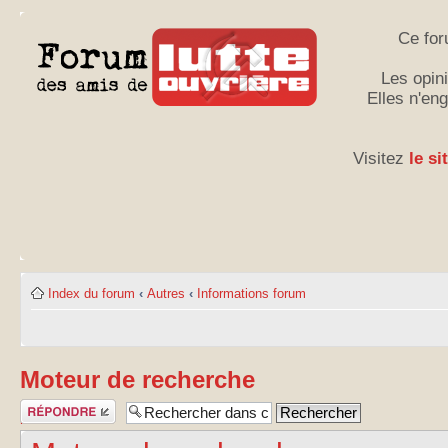
Ce for
Les opini
Elles n'en
Visitez
le si
Index du forum
‹
Autres
‹
Informations forum
Moteur de recherche
Publier une
réponse