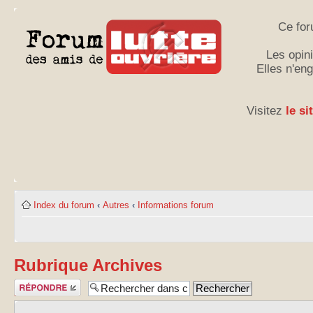
Ce for
Les opini
Elles n'en
Visitez
le si
Index du forum
‹
Autres
‹
Informations forum
Rubrique Archives
Publier une
réponse