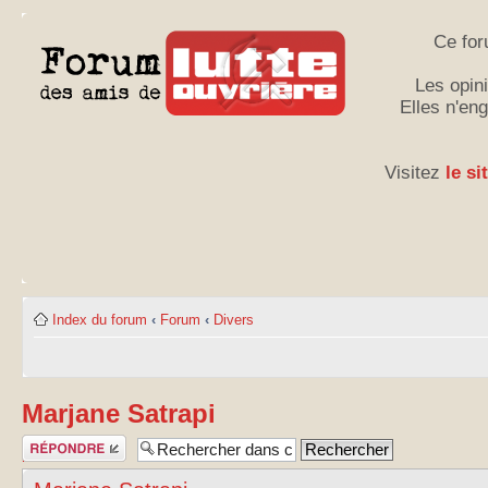
Ce for
Les opini
Elles n'en
Visitez
le si
Index du forum
‹
Forum
‹
Divers
Marjane Satrapi
Publier une
réponse