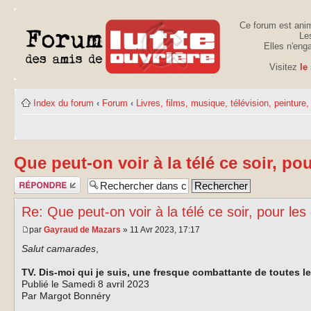
Ce forum est anim
Les
Elles n'eng
Visitez
le
Index du forum
‹
Forum
‹
Livres, films, musique, télévision, peinture, 
Que peut-on voir à la télé ce soir, po
Publier une
réponse
Re: Que peut-on voir à la télé ce soir, pour les
par
Gayraud de Mazars
» 11 Avr 2023, 17:17
Salut camarades
,
TV. Dis-moi qui je suis, une fresque combattante de toutes le
Publié le Samedi 8 avril 2023
Par Margot Bonnéry