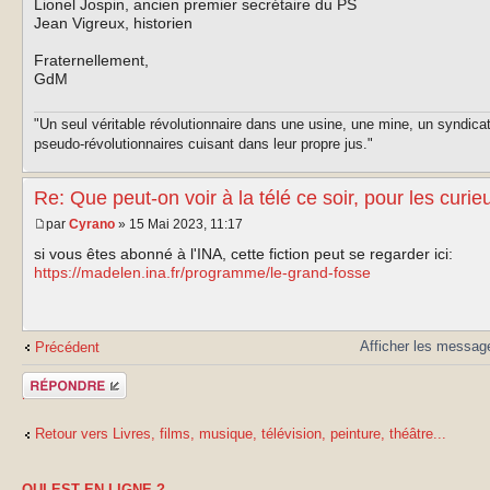
Lionel Jospin, ancien premier secrétaire du PS
Jean Vigreux, historien
Fraternellement,
GdM
"Un seul véritable révolutionnaire dans une usine, une mine, un syndica
pseudo-révolutionnaires cuisant dans leur propre jus."
Re: Que peut-on voir à la télé ce soir, pour les curie
par
Cyrano
» 15 Mai 2023, 11:17
si vous êtes abonné à l'INA, cette fiction peut se regarder ici:
https://madelen.ina.fr/programme/le-grand-fosse
Afficher les messag
Précédent
Publier une
réponse
Retour vers Livres, films, musique, télévision, peinture, théâtre...