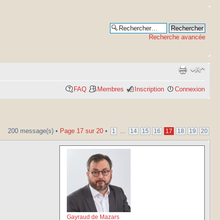
Recherche avancée
FAQ
Membres
Inscription
Connexion
200 message(s) •
Page
17
sur
20
•
...
1
14
15
16
17
18
19
20
Gayraud de Mazars