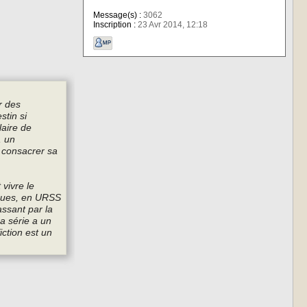
Message(s) :
3062
Inscription :
23 Avr 2014, 12:18
r des
stin si
laire de
, un
e consacrer sa
 vivre le
iques, en URSS
assant par la
a série a un
iction est un