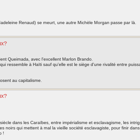
adeleine Renaud) se meurt, une autre Michèle Morgan passe par là.
ux?
ellent Queimada, avec l'excellent Marlon Brando.
e qui ressemble à Haïti sauf qu'elle est le siège d'une rivalité entre pui
posent au capitalisme.
ux?
 siècle dans les Caraïbes, entre impérialisme et esclavagisme, les intri
 noirs qui mettent à mal la vieille société esclavagiste, pour finir dans
 !