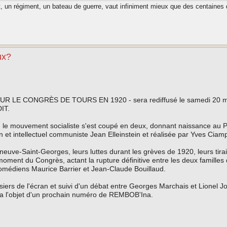
t, un régiment, un bateau de guerre, vaut infiniment mieux que des centaines 
ux?
LE CONGRÈS DE TOURS EN 1920 - sera rediffusé le samedi 20 ma
IT.
 mouvement socialiste s'est coupé en deux, donnant naissance au 
en et intellectuel communiste Jean Elleinstein et réalisée par Yves Ciamp
leneuve-Saint-Georges, leurs luttes durant les grèves de 1920, leurs tira
oment du Congrès, actant la rupture définitive entre les deux familles
comédiens Maurice Barrier et Jean-Claude Bouillaud.
ssiers de l'écran et suivi d'un débat entre Georges Marchais et Lionel Jo
era l'objet d'un prochain numéro de REMBOB'Ina.