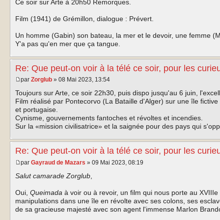
Ce soir sur Arte à 20h50 Remorques.
Film (1941) de Grémillon, dialogue : Prévert.
Un homme (Gabin) son bateau, la mer et le devoir, une femme (M
Y'a pas qu'en mer que ça tangue.
Re: Que peut-on voir à la télé ce soir, pour les curie
par
Zorglub
» 08 Mai 2023, 13:54
Toujours sur Arte, ce soir 22h30, puis dispo jusqu'au 6 juin, l'exc
Film réalisé par Pontecorvo (La Bataille d'Alger) sur une île fictiv
et portugaise.
Cynisme, gouvernements fantoches et révoltes et incendies.
Sur la «mission civilisatrice» et la saignée pour des pays qui s'op
Re: Que peut-on voir à la télé ce soir, pour les curie
par
Gayraud de Mazars
» 09 Mai 2023, 08:19
Salut camarade Zorglub
,
Oui,
Queimada
à voir ou à revoir, un film qui nous porte au XVIIIe
manipulations dans une île en révolte avec ses colons, ses esclaves
de sa gracieuse majesté avec son agent l'immense Marlon Brando