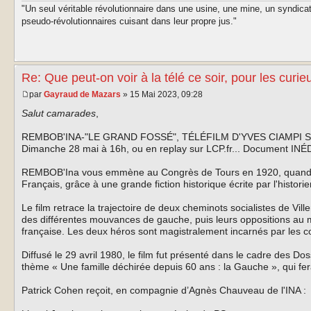
"Un seul véritable révolutionnaire dans une usine, une mine, un syndica
pseudo-révolutionnaires cuisant dans leur propre jus."
Re: Que peut-on voir à la télé ce soir, pour les curie
par
Gayraud de Mazars
» 15 Mai 2023, 09:28
Salut camarades
,
REMBOB'INA-"LE GRAND FOSSÉ", TÉLÉFILM D'YVES CIAMPI SUR 
Dimanche 28 mai à 16h, ou en replay sur LCP.fr... Document INÉD
REMBOB'Ina vous emmène au Congrès de Tours en 1920, quand le
Français, grâce à une grande fiction historique écrite par l'histori
Le film retrace la trajectoire de deux cheminots socialistes de Vil
des différentes mouvances de gauche, puis leurs oppositions au m
française. Les deux héros sont magistralement incarnés par les 
Diffusé le 29 avril 1980, le film fut présenté dans le cadre des Do
thème « Une famille déchirée depuis 60 ans : la Gauche », qui f
Patrick Cohen reçoit, en compagnie d’Agnès Chauveau de l'INA :