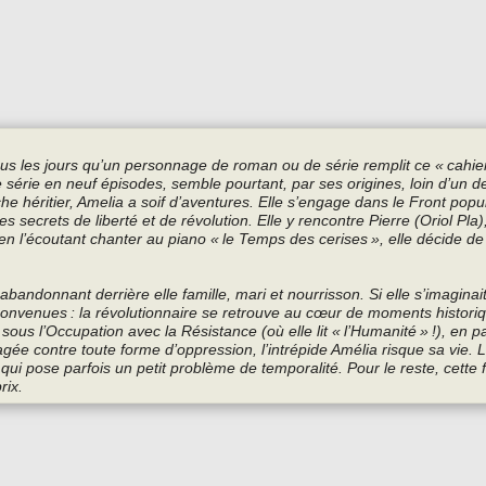
tous les jours qu’un personnage de roman ou de série remplit ce « cahie
 série en neuf épisodes, semble pourtant, par ses origines, loin d’un de
e héritier, Amelia a soif d’aventures. Elle s’engage dans le Front popu
 secrets de liberté et de révolution. Elle y rencontre Pierre (Oriol Pla)
, en l’écoutant chanter au piano « le Temps des cerises », elle décide d
abandonnant derrière elle famille, mari et nourrisson. Si elle s’imaginait
éconvenues : la révolutionnaire se retrouve au cœur de moments histor
ous l’Occupation avec la Résistance (où elle lit « l’Humanité » !), en p
e contre toute forme d’oppression, l’intrépide Amélia risque sa vie. L
e qui pose parfois un petit problème de temporalité. Pour le reste, cette f
rix.