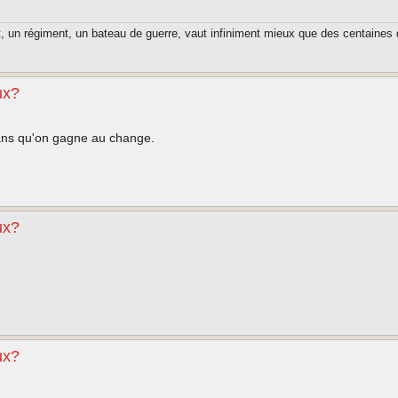
t, un régiment, un bateau de guerre, vaut infiniment mieux que des centaines 
ux?
ans qu'on gagne au change.
ux?
ux?