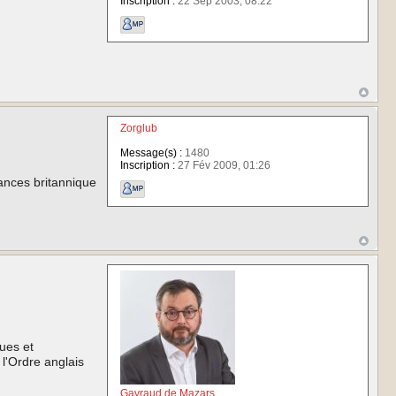
Inscription :
22 Sep 2003, 08:22
Zorglub
Message(s) :
1480
Inscription :
27 Fév 2009, 01:26
ssances britannique
gues et
 l'Ordre anglais
Gayraud de Mazars