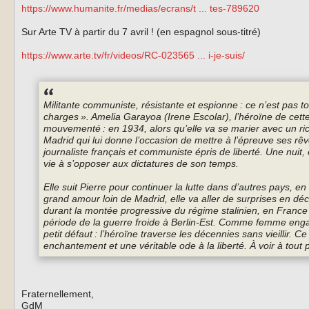
https://www.humanite.fr/medias/ecrans/t ... tes-789620
Sur Arte TV à partir du 7 avril ! (en espagnol sous-titré)
https://www.arte.tv/fr/videos/RC-023565 ... i-je-suis/
Militante communiste, résistante et espionne : ce n’est pas 
charges ». Amelia Garayoa (Irene Escolar), l’héroïne de cette
mouvementé : en 1934, alors qu’elle va se marier avec un rich
Madrid qui lui donne l’occasion de mettre à l’épreuve ses rêves
journaliste français et communiste épris de liberté. Une nuit
vie à s’opposer aux dictatures de son temps.
Elle suit Pierre pour continuer la lutte dans d’autres pays, en 
grand amour loin de Madrid, elle va aller de surprises en d
durant la montée progressive du régime stalinien, en France s
période de la guerre froide à Berlin-Est. Comme femme engagé
petit défaut : l’héroïne traverse les décennies sans vieillir. C
enchantement et une véritable ode à la liberté. À voir à tout p
Fraternellement,
GdM