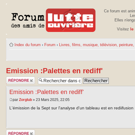
Ce forum est anim
Les
Elles n'eng
Visitez
le
Index du forum
‹
Forum
‹
Livres, films, musique, télévision, peinture, 
Emission :Palettes en rediff'
Publier une
réponse
Emission :Palettes en rediff'
par
Zorglub
» 23 Mars 2025, 22:05
L'émission de la Sept sur l'analyse d'un tableau est en rediifusion
Publier une