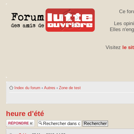
Ce for
Les opini
Elles n'en
Visitez
le si
Index du forum
‹
Autres
‹
Zone de test
heure d'été
Publier une
réponse