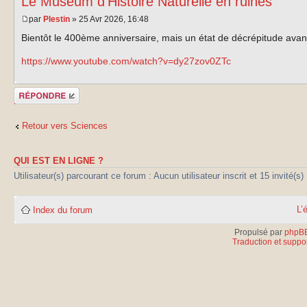
Le Muséum d'Histoire Naturelle en ruines
par
Plestin
» 25 Avr 2026, 16:48
Bientôt le 400ème anniversaire, mais un état de décrépitude avan
https://www.youtube.com/watch?v=dy27zov0ZTc
Publier une
réponse
Retour vers Sciences
QUI EST EN LIGNE ?
Utilisateur(s) parcourant ce forum : Aucun utilisateur inscrit et 15 invité(s)
L’
Index du forum
Propulsé par
phpB
Traduction et suppor